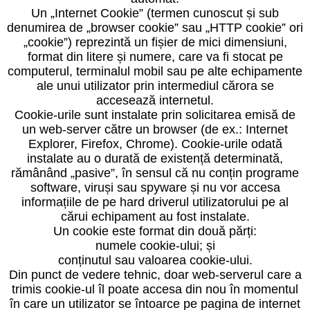
Un „Internet Cookie” (termen cunoscut și sub
denumirea de „browser cookie” sau „HTTP cookie” ori
„cookie”) reprezintă un fișier de mici dimensiuni,
format din litere și numere, care va fi stocat pe
computerul, terminalul mobil sau pe alte echipamente
ale unui utilizator prin intermediul cărora se
accesează internetul.
Cookie-urile sunt instalate prin solicitarea emisă de
un web-server către un browser (de ex.: Internet
Explorer, Firefox, Chrome). Cookie-urile odată
instalate au o durată de existență determinată,
rămânând „pasive”, în sensul că nu conțin programe
software, viruși sau spyware și nu vor accesa
informațiile de pe hard driverul utilizatorului pe al
cărui echipament au fost instalate.
Un cookie este format din două părți:
numele cookie-ului; și
conținutul sau valoarea cookie-ului.
Din punct de vedere tehnic, doar web-serverul care a
trimis cookie-ul îl poate accesa din nou în momentul
în care un utilizator se întoarce pe pagina de internet